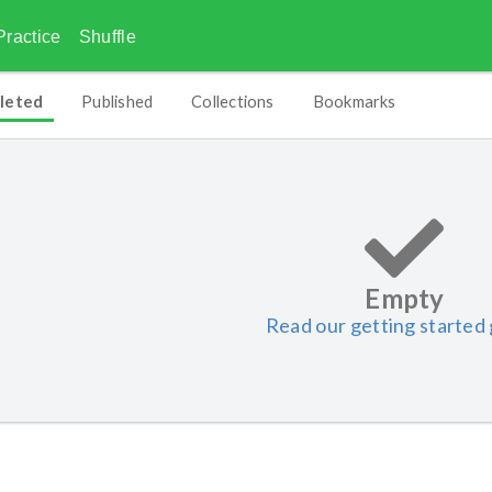
Practice
Shuffle
leted
Published
Collections
Bookmarks
Empty
Read our getting started 