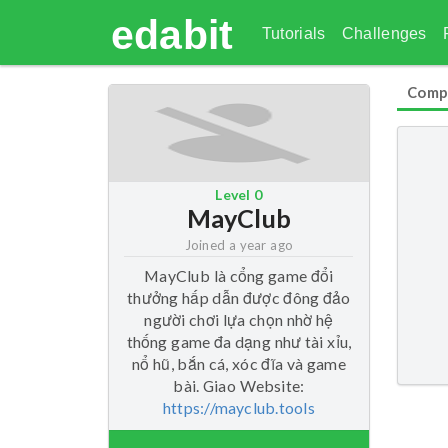
edabit
Tutorials
Challenges
Comp
Level
0
MayClub
Joined
a year ago
MayClub là cổng game đổi
thưởng hấp dẫn được đông đảo
người chơi lựa chọn nhờ hệ
thống game đa dạng như tài xỉu,
nổ hũ, bắn cá, xóc đĩa và game
bài. Giao Website:
https://mayclub.tools