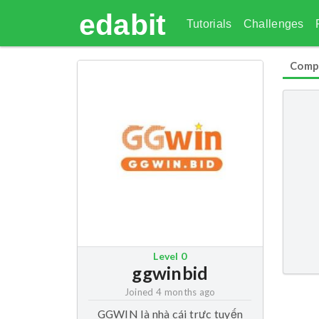
edabit
Tutorials
Challenges
Comp
Level
0
ggwinbid
Joined
4 months ago
GGWIN là nhà cái trực tuyến