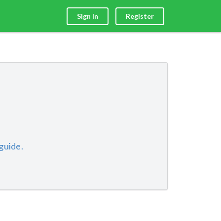
Sign In
Register
guide.