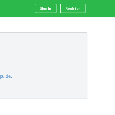
Sign In
Register
guide.