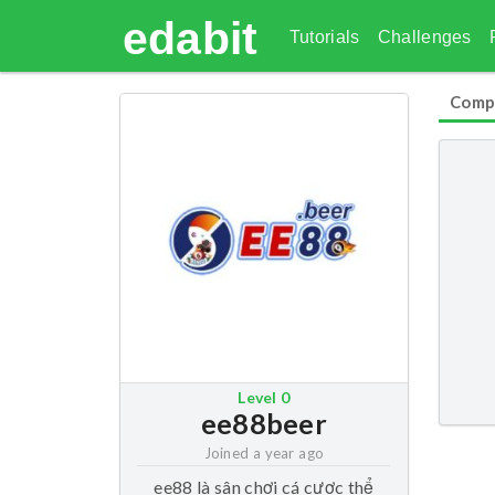
edabit
Tutorials
Challenges
Comp
Level
0
ee88beer
Joined
a year ago
ee88 là sân chơi cá cược thể