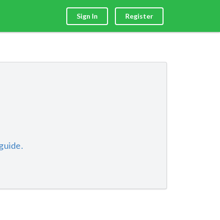
Sign In
Register
guide.