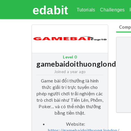
edabit
Tutorials
Challenges
Comp
Level
0
gamebaidoithuonglondon
Joined
a year ago
Game bài đổi thưởng là hình
thức giải trí trực tuyến cho
phép người chơi trải nghiệm các
trò chơi bài như Tiến Lên, Phỏm,
Poker... và có thể nhận thưởng
bằng tiền thật.
Website:
https://gamebaidoithuong.london/