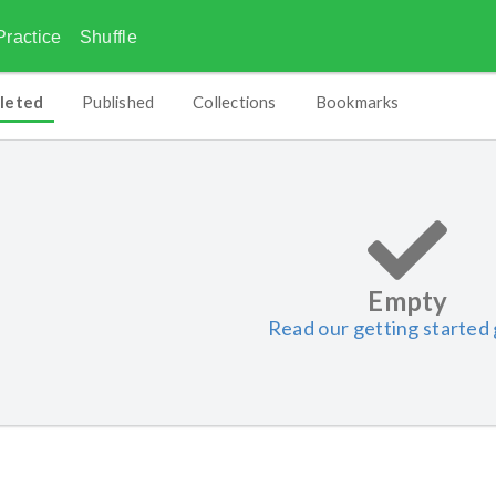
Practice
Shuffle
leted
Published
Collections
Bookmarks
Empty
Read our getting started 