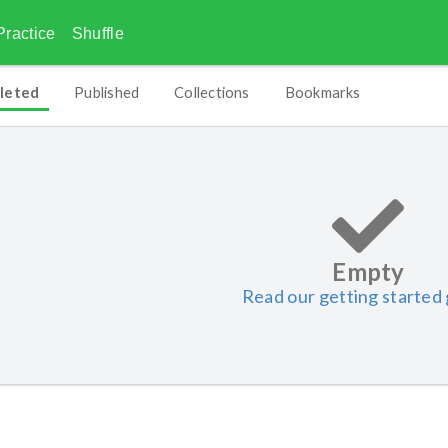
Practice
Shuffle
leted
Published
Collections
Bookmarks
Empty
Read our getting started 