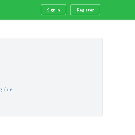
Sign In
Register
guide.