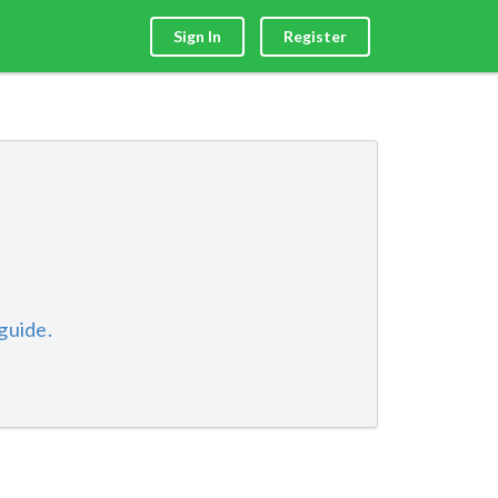
Sign In
Register
guide.