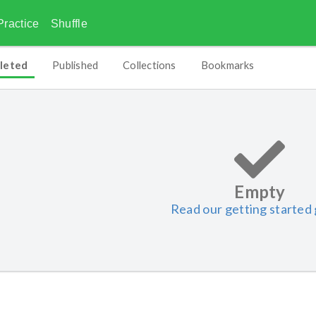
Practice
Shuffle
leted
Published
Collections
Bookmarks
Empty
Read our getting started 