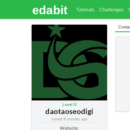
edabit
Tutorials
Challenges
Comp
Level
0
daotaoseodigi
Joined
8 months ago
Website: