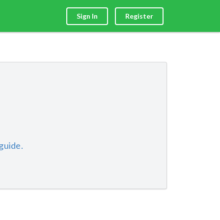
Sign In
Register
guide.