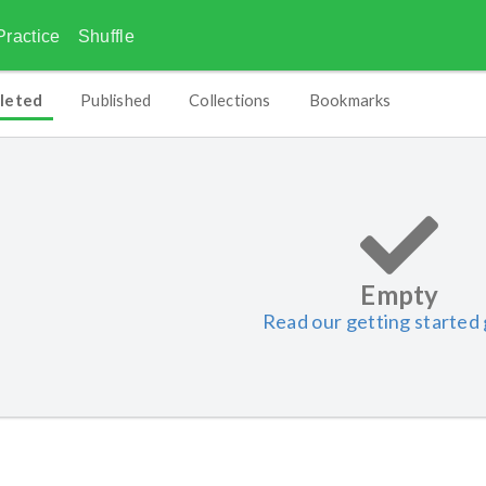
Practice
Shuffle
leted
Published
Collections
Bookmarks
Empty
Read our getting started 