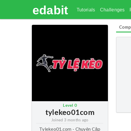
edabit
Tutorials
Challenges
Comp
Level
0
tylekeo01com
Joined
3 months ago
Tylekeo01.com - Chuyên Cập