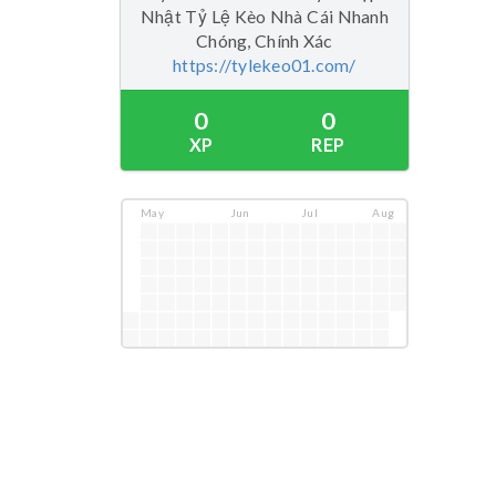
Nhật Tỷ Lệ Kèo Nhà Cái Nhanh
Chóng, Chính Xác
https://tylekeo01.com/
0
0
XP
REP
May
Jun
Jul
Aug