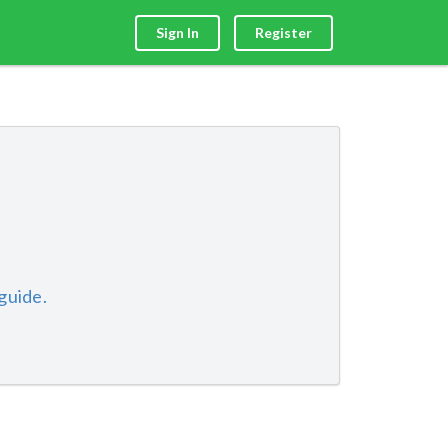
Sign In
Register
guide.