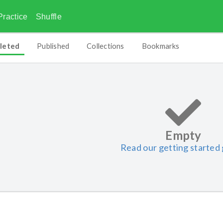
Practice
Shuffle
leted
Published
Collections
Bookmarks
Empty
Read our getting started 