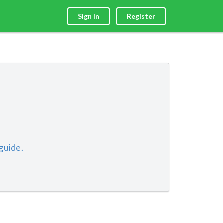
Sign In
Register
guide.