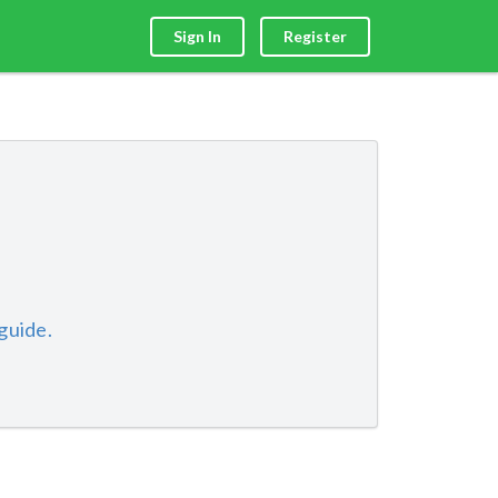
Sign In
Register
guide.