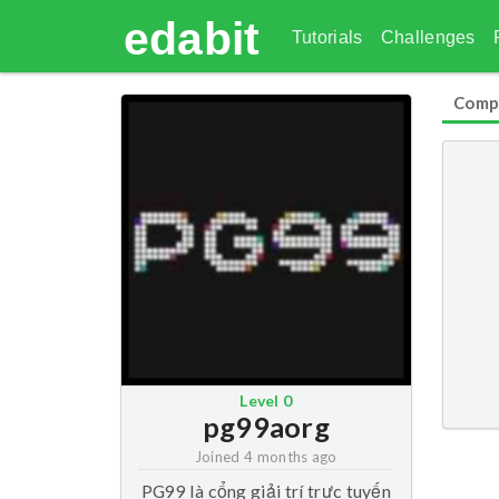
edabit
Tutorials
Challenges
Comp
Level
0
pg99aorg
Joined
4 months ago
PG99 là cổng giải trí trực tuyến